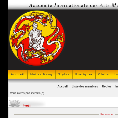
A
I
A
M
cadémie
nternationale des
rts
Accueil
Maître Nang
Styles
Pratiquer
Clubs
I
Accueil
Liste des membres
Règles
I
Vous n'êtes pas identifié(e).
Profil
Personnel