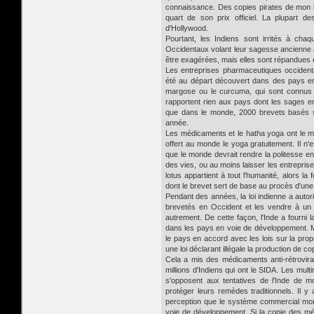
connaissance. Des copies pirates de mon 
quart de son prix officiel. La plupart d
d'Hollywood.
Pourtant, les Indiens sont irrités à cha
Occidentaux volant leur sagesse ancienne à
être exagérées, mais elles sont répandues et
Les entreprises pharmaceutiques occident
été au départ découvert dans des pays e
margose ou le curcuma, qui sont connus p
rapportent rien aux pays dont les sages e
que dans le monde, 2000 brevets basés s
année.
Les médicaments et le hatha yoga ont le m
offert au monde le yoga gratuitement. Il 
que le monde devrait rendre la politesse e
des vies, ou au moins laisser les entreprise
lotus appartient à tout l'humanité, alors la
dont le brevet sert de base au procès d'un
Pendant des années, la loi indienne a aut
brevetés en Occident et les vendre à un p
autrement. De cette façon, l'Inde a fourni 
dans les pays en voie de développement. M
le pays en accord avec les lois sur la prop
une loi déclarant illégale la production de
Cela a mis des médicaments anti-rétrovir
millions d'Indiens qui ont le SIDA. Les mul
s'opposent aux tentatives de l'Inde de m
protéger leurs remèdes traditionnels. Il y 
perception que le système commercial mond
voie de développement. Si la copie des méd