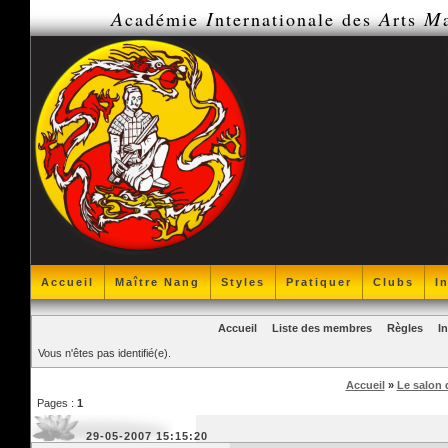
A
I
A
M
cadémie
nternationale des
rts
Accueil
Maître Nang
Styles
Pratiquer
Clubs
I
Accueil
Liste des membres
Règles
I
Vous n'êtes pas identifié(e).
Accueil
»
Le salon 
Pages :
1
29-05-2007 15:15:20