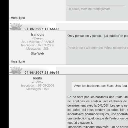
Lo coule, mais ne rompt jamais.
Hors ligne
04-06-2007 17:55:32
francois
On y pense, on y pense... j'ai oublié d'en pa
=Elève=
Lieu : Valence, FRANCE
Inscription : 07-09-2006
Refuser de s'affronter soi-même ne donne pas
Messages : 206
Site Web
Hors ligne
04-06-2007 23:09:44
bouts
=Elève=
Inscription : 07-09-2006
Avec les habitants des Etats Unis faut 
Messages : 150
Ce ne sont pas les habitants des Etats-Uni
ne sont pas les seuls à user et abuser de
dernièrement avec la DAVDSI. Les gens ne
les idées qui sous-tendent de telles loi
laboratoires pharmaceutiques, une aberratio
une protection quelconque de l'auteur ou de l
tout faire passer ).
Imaginons l'alphabet brevetée. On ne serait