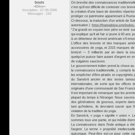
bouts
On brevète des connaissances traditionnelle
=Elève=
c'est qu'il est difficile de contester ces bre
Inscription : 07-09-2006
la création d'une base de données répertori
Messages : 150
protéger ce patrimoine appartenant à l'huma
Ci-dessous, la traduction d'un article de 
autorisation ) :
http://framablog.org/index
"J'ai grandi en voyant mon père se tenir sur 
qui explique qu'il ait l'air si jeune à 60 an
à un détenteur de brevet américain s'il ense
L'office des brevets et des marques amér
accessoires de yoga, et 2315 marques de 
bretzel — 3 milliards par an dans la se
quelqu'un puisse faire autant d'argent en e
de vulgaires saucisses.
Le gouvernement indien prend la chose au sé
la connaissance traditionnelle, y compris
les empêcher d'être piratés et copyrightés 
du Sanskrit ancien et des textes tamou
internationales, de sorte que les offices
originaire d'une communauté de San Franci
Il est important de remarquer que les premie
plupart du temps à l'étranger. Nous savons
des générations de gourous, experts dans 
tant qu'Indiens, ils devraient savoir que
violation de la tradition du yoga.
En Sanskrit, « yoga » signifie « union ».
sommes tous une partie, et qui médite éter
La connaissance dans l'Inde antique a été 
l'argent. Le terme « propriété intellectuel
quiconque. Peut-être est-ce pour cette ra