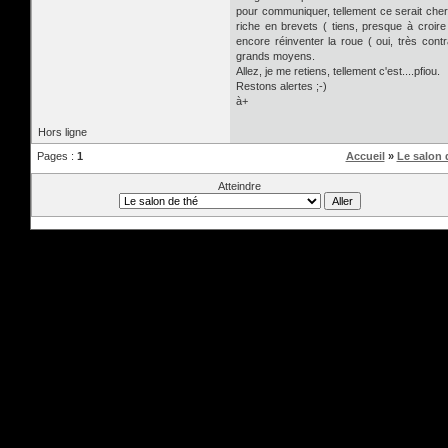
pour communiquer, tellement ce serait cher 
riche en brevets ( tiens, presque à croir
encore réinventer la roue ( oui, très contr
grands moyens.
Allez, je me retiens, tellement c'est....pfiou.
Restons alertes ;-)
à+
Hors ligne
Pages :
1
Accueil
»
Le salon 
Atteindre