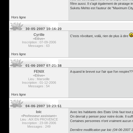
l'être aussi. Il s'agit également de piratage in
Suketu Mehto est l'auteur de "Maximum Cit
Hors ligne
30-05-2007 10:16:20
Cyrille
C'ests révoltant, voilà, rien de plus à dire
=Elève=
Inscription : 07-09-2006
Messages : 63
Hors ligne
01-06-2007 07:21:38
FENIX
A quand le brevet sur l'air que l'on respire?
=Elève=
Lieu : Marseille
Inscription : 01-12-2006
Messages : 54
Hors ligne
04-06-2007 10:23:51
loic
Avec les habitants des Etats Unis faut tout 
=Professeur assistant=
On devrait y penser pour notre école. Il suf
Lieu : AIX EN PROVENCE
Certaines personnes n'ont vraiment aucun 
Inscription : 23-08-2006
Messages : 249
Dernière modification par loic (04-06-2007 