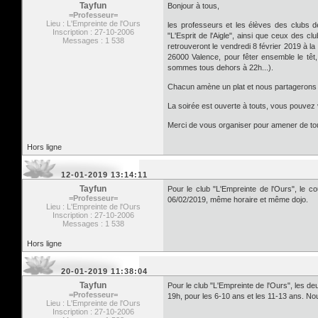
Tayfun
Bonjour à tous,
=Professeur=
Lieu : L'Empreinte de l'Ours
les professeurs et les élèves des clubs d
Inscription : 27-10-2006
"L'Esprit de l'Aigle", ainsi que ceux des 
Messages : 1 538
retrouveront le vendredi 8 février 2019 à l
26000 Valence, pour fêter ensemble le têt,
sommes tous dehors à 22h...).
Chacun amène un plat et nous partagerons l
La soirée est ouverte à touts, vous pouve
Merci de vous organiser pour amener de tou
Hors ligne
12-01-2019 13:14:11
Tayfun
Pour le club "L'Empreinte de l'Ours", le 
=Professeur=
06/02/2019, même horaire et même dojo.
Lieu : L'Empreinte de l'Ours
Inscription : 27-10-2006
Messages : 1 538
Hors ligne
20-01-2019 11:38:04
Tayfun
Pour le club "L'Empreinte de l'Ours", les 
=Professeur=
19h, pour les 6-10 ans et les 11-13 ans. N
Lieu : L'Empreinte de l'Ours
Inscription : 27-10-2006