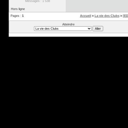
Messages : 1 538
Hors ligne
Pages :
1
Accueil
»
La vie des Clubs
»
[ED
Atteindre