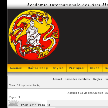
A
I
A
M
cadémie
nternationale des
rts
Accueil
Maître Nang
Styles
Pratiquer
Clubs
I
Accueil
Liste des membres
Règles
I
Vous n'êtes pas identifié(e).
Accueil
»
La vie des Clubs
»
[ED
Pages :
1
12-01-2019 13:02:50