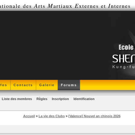
A
M
E
I
ationale des
rts
artiaux
xternes et
nternes
nfos
Contacts
Galerie
Forums
Liste des membres
Règles
Inscription
Identification
Accueil
»
La vie des Clubs
»
[Valence] Nouvel an chinois 2026