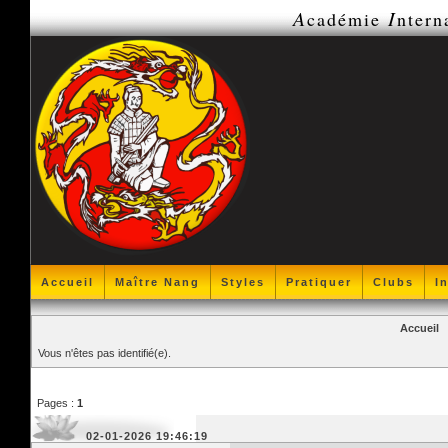
A
I
cadémie
ntern
Accueil
Maître Nang
Styles
Pratiquer
Clubs
I
Accueil
Vous n'êtes pas identifié(e).
Pages :
1
02-01-2026 19:46:19