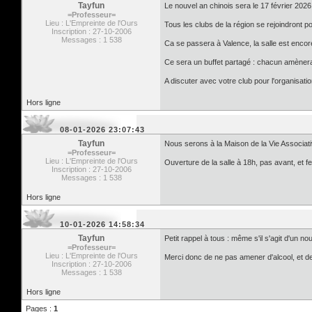
Tayfun
Le nouvel an chinois sera le 17 février 2026
=Professeur=
Lieu : L'Empreinte de l'Ours
Tous les clubs de la région se rejoindront p
Inscription : 27-10-2006
Messages : 1 538
Ca se passera à Valence, la salle est encore
Ce sera un buffet partagé : chacun amènera 
A discuter avec votre club pour l'organisatio
Hors ligne
08-01-2026 23:07:43
Tayfun
Nous serons à la Maison de la Vie Associati
=Professeur=
Lieu : L'Empreinte de l'Ours
Ouverture de la salle à 18h, pas avant, et f
Inscription : 27-10-2006
Messages : 1 538
Hors ligne
10-01-2026 14:58:34
Tayfun
Petit rappel à tous : même s'il s'agit d'un no
=Professeur=
Lieu : L'Empreinte de l'Ours
Merci donc de ne pas amener d'alcool, et de
Inscription : 27-10-2006
Messages : 1 538
Hors ligne
Pages :
1