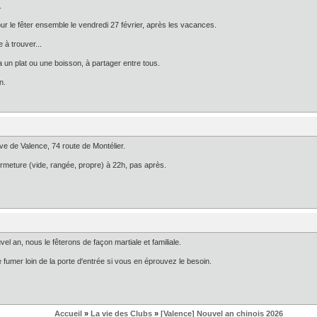
.
our le fêter ensemble le vendredi 27 février, après les vacances.
 à trouver...
un plat ou une boisson, à partager entre tous.
n.
ve de Valence, 74 route de Montélier.
ermeture (vide, rangée, propre) à 22h, pas après.
uvel an, nous le fêterons de façon martiale et familiale.
 fumer loin de la porte d'entrée si vous en éprouvez le besoin.
Accueil
»
La vie des Clubs
»
[Valence] Nouvel an chinois 2026