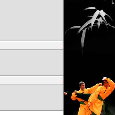
#2
#3