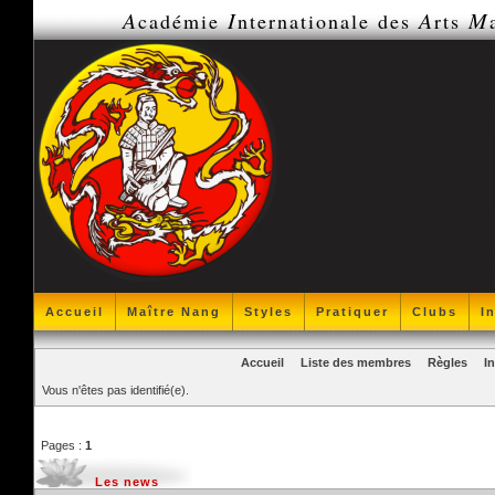
A
I
A
M
cadémie
nternationale des
rts
Accueil
Maître Nang
Styles
Pratiquer
Clubs
I
Accueil
Liste des membres
Règles
I
Vous n'êtes pas identifié(e).
Pages :
1
Les news