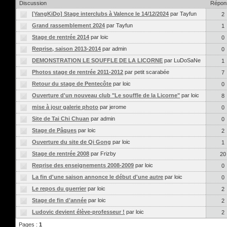
Discussion
Répon
[YangKiDo] Stage interclubs à Valence le 14/12/2024
par Tayfun
2
Grand rassemblement 2024
par Tayfun
1
Stage de rentrée 2014
par loic
0
Reprise, saison 2013-2014
par admin
0
DEMONSTRATION LE SOUFFLE DE LA LICORNE
par LuDoSaNe
1
Photos stage de rentrée 2011-2012
par petit scarabée
7
Retour du stage de Pentecôte
par loic
0
Ouverture d'un nouveau club "Le souffle de la Licorne"
par loic
8
mise à jour galerie photo
par jerome
0
Site de Tai Chi Chuan
par admin
0
Stage de Pâques
par loic
2
Ouverture du site de Qi Gong
par loic
1
Stage de rentrée 2008
par Frizby
20
Reprise des enseignements 2008-2009
par loic
0
La fin d'une saison annonce le début d'une autre
par loic
0
Le repos du guerrier
par loic
2
Stage de fin d’année
par loic
2
Ludovic devient élève-professeur !
par loic
2
Pages :
1