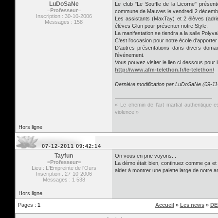
LuDoSaNe
Le club "Le Souffle de la Licorne" présen
=Professeur=
commune de Mauves le vendredi 2 décemb
Inscription : 30-10-2006
Les assistants (MaxTay) et 2 élèves (adr
Messages : 158
élèves Glun pour présenter notre Style.
La manifestation se tiendra a la salle Polyv
C'est l'occasion pour notre école d'apporter
D'autres présentations dans divers doma
l'événement.
Vous pouvez visiter le lien ci dessous pour 
http://www.afm-telethon.fr/le-telethon/
Dernière modification par LuDoSaNe (09-11
« Le chemin de l’art martial authentique es
violence »
Hors ligne
07-12-2011 09:42:14
Tayfun
On vous en prie voyons...
=Professeur=
La démo était bien, continuez comme ça et 
Lieu : L'Empreinte de l'Ours
aider à montrer une palette large de notre art
Inscription : 27-10-2006
Messages : 1 538
Hors ligne
Pages :
1
Accueil
»
Les news
»
DE