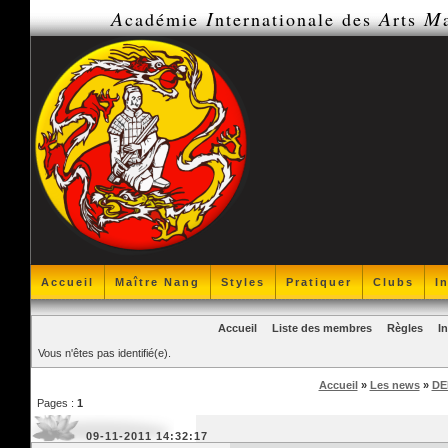
A
I
A
M
cadémie
nternationale des
rts
Accueil
Maître Nang
Styles
Pratiquer
Clubs
I
Accueil
Liste des membres
Règles
I
Vous n'êtes pas identifié(e).
Accueil
»
Les news
»
DE
Pages :
1
09-11-2011 14:32:17