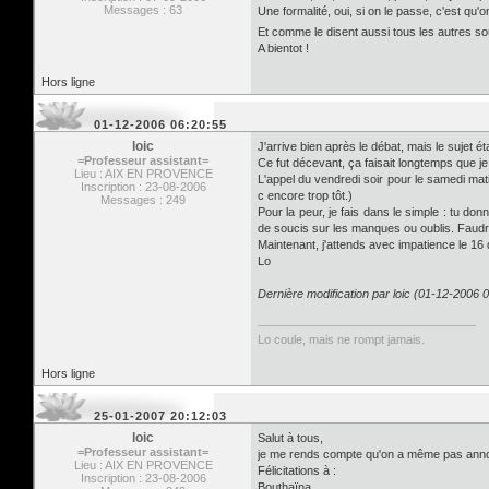
Messages : 63
Une formalité, oui, si on le passe, c'est qu
Et comme le disent aussi tous les autres 
A bientot !
Hors ligne
01-12-2006 06:20:55
loic
J'arrive bien après le débat, mais le sujet ét
=Professeur assistant=
Ce fut décevant, ça faisait longtemps que j
Lieu : AIX EN PROVENCE
L'appel du vendredi soir pour le samedi mati
Inscription : 23-08-2006
c encore trop tôt.)
Messages : 249
Pour la peur, je fais dans le simple : tu do
de soucis sur les manques ou oublis. Faudra
Maintenant, j'attends avec impatience le 1
Lo
Dernière modification par loic (01-12-2006 
Lo coule, mais ne rompt jamais.
Hors ligne
25-01-2007 20:12:03
loic
Salut à tous,
=Professeur assistant=
je me rends compte qu'on a même pas annonc
Lieu : AIX EN PROVENCE
Félicitations à :
Inscription : 23-08-2006
Bouthaïna