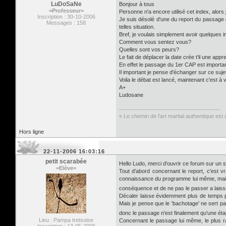
LuDoSaNe
Bonjour à tous
=Professeur=
Personne n'a encore utilisé cet index, alors
Inscription : 30-10-2006
Je suis désolé d'une du report du passage d
Messages : 158
telles situation.
Bref, je voulais simplement avoir quelques
Comment vous sentez vous?
Quelles sont vos peurs?
Le fait de déplacer la date crée t'il une ap
En effet le passage du 1er CAP est important 
Il important je pense d'échanger sur ce suje
Voila le débat est lancé, maintenant c'est à 
A+
Ludosane
« Le chemin de l’art martial authentique est u
Hors ligne
22-11-2006 16:03:16
petit scarabée
Hello Ludo, merci d'ouvrir ce forum sur un s
=Elève=
Tout d'abord concernant le report, c'est vr
connaissance du programme lui même, mais p
conséquence et de ne pas le passer a lais
Décaler laisse évidemment plus de temps p
Mais je pense que le 'bachotage' ne sert pas 
donc le passage n'est finalement qu'une étap
Lieu : Pampa tretsoise
Concernant le passage lui même, le plus r