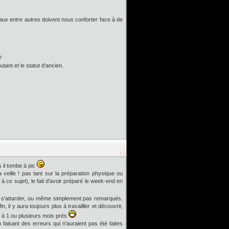
aux entre autres doivent nous conforter face à de
?
tant et le statut d'ancien.
#2
s il tombe à pic
a veille ! pas tant sur la préparation physique ou
e sujet), le fait d'avoir préparé le week-end en
de s'attarder, ou même simplement pas remarqués.
 il y aura toujours plus à travailller et découvrir,
as à 1 ou plusieurs mois près
aisant des erreurs qui n'auraient pas été faites