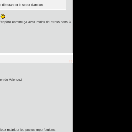
 débutant et le statut d'ancien.
!
x. J'espère comme ça avoir moins de stress dans 3
#6
ien de Valence:)
ieux maitriser les petites imperfections.