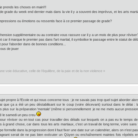
 je prends les choses en main!!!
e grade du week end dernier mais dans la vie il y a souvent des imprévus, et les arts marti
 impressions ou émotions ou ressentis face à ce premier passage de grade?
prehension supplémentaire ou au contraire vous rassure car il y a un mois de plus pour réviser
car il marque le premier pas dans l'art martial, il symbolise le passage entre le statut de débu
t pour l'aborder dans de bonnes conditions...
vous de jouer
ne voie éducative, celle de l’équilibre, de la paix et de la non violence »
ujet propre à l'Ecole et qui nous concerne tous : je ne savais pas trop quel sujet aborder alor
ai que ça a été un peu déstabilisant sur le coup (voire décevant) surtout dans le délai : l
lus sur la préparation 'mentale' (même si personnellement je ne me mets aucun pression à c
sé le samedi un peu creu
our réviser ou en tout cas pour travailler des détails sur lesquels on a pas eu le temps 
à grand chose, car dans tous les arts martiaux, c'est un travail de long terme, voire sans fin,
e formelle dans la progression dont il faut fixer une date sur un calendrier, alors on n'est p
ageant serait de ne pas bien exécuter un Qüyen ou enchaînement maintes fois répétés en f