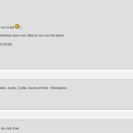
ne l'a fait
)
timents pour moi. Mais je me suis fait plaisir.
20:18:06)
ine, Jordy, Cyrille, David et Rémi : félicitations.
du club d'aix.