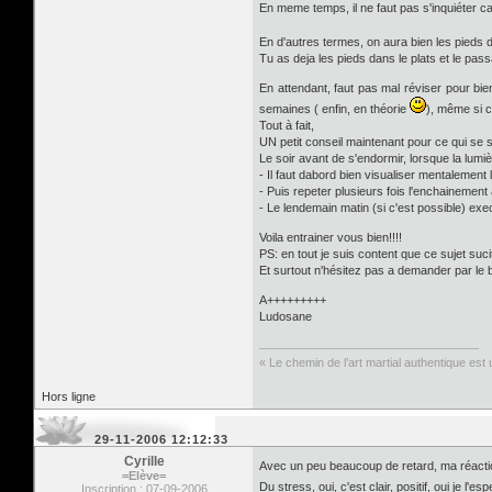
En meme temps, il ne faut pas s'inquiéter ca
En d'autres termes, on aura bien les pieds d
Tu as deja les pieds dans le plats et le pass
En attendant, faut pas mal réviser pour bi
semaines ( enfin, en théorie
), même si c'
Tout à fait,
UN petit conseil maintenant pour ce qui se s
Le soir avant de s'endormir, lorsque la lumi
- Il faut dabord bien visualiser mentalement
- Puis repeter plusieurs fois l'enchainement
- Le lendemain matin (si c'est possible) ex
Voila entrainer vous bien!!!!
PS: en tout je suis content que ce sujet sucit
Et surtout n'hésitez pas a demander par le 
A+++++++++
Ludosane
« Le chemin de l’art martial authentique est u
Hors ligne
29-11-2006 12:12:33
Cyrille
Avec un peu beaucoup de retard, ma réactio
=Elève=
Du stress, oui, c'est clair, positif, oui je l'e
Inscription : 07-09-2006