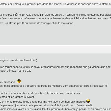
tant car il marque le premier pas dans l'art martial, il symbolise le passage entre le statut de
ans le plat sitôt le 1er Cap passé ! Et bien, qu'on les y maintienne le plus longtemps possible
en fixer tous les enchaînements qui ont la facheuse tendance à faire ricochet sur le corte
est un stress positif qui donne de l'énergie et de la motivation.
angère, pas de problème!!! lol!)
 ce forum déserté, et pis, je t'avouerai sournoisement que j'attendais que ça vienne d'un anc
un sujet sérieux n'est ce pas
re? Stressée !
ess, mais si tu stress trop alors les trous de mémoire vont apparaitre: "alors stress pas" lol
oi faire de ses jambes et de ses bras, la hanche, n'en parlons pas !
s bras et les jambes suivront
e et même réjouie. Je ne cache pas ma joie face à cet heureux imprévu
 le passé un jour avant de le passer, alors desfois il y a du bon d'etre speedé.
omme imprévu, alors il tu as raison il faut le prendre du bon coté je pense, et en profité pour m