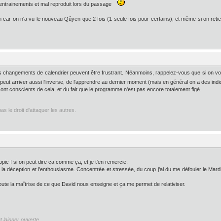
des entrainements et mal reproduit lors du passage
n car on n'a vu le nouveau Qûyen que 2 fois (1 seule fois pour certains), et même si on retient
les changements de calendrier peuvent être frustrant. Néanmoins, rappelez-vous que si on v
 il peut arriver aussi l'inverse, de l'apprendre au dernier moment (mais en général on a des ind
ont conscients de cela, et du fait que le programme n'est pas encore totalement figé.
 le droit d'attaquer les autres.
pic ! si on peut dire ça comme ça, et je t'en remercie.
ar la déception et l'enthousiasme. Concentrée et stressée, du coup j'ai du me défouler le Mard
oute la maîtrise de ce que David nous enseigne et ça me permet de relativiser.
t laisser ouverte