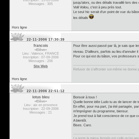
Inscription : 13-05-2006
jusqu'alors, ou des détails travaillé lors 
Messages : 305
Voili Voilou, c'est à peu près tout.
Le seul hic serait d'un point de vue du bâto
les détails
Hors ligne
22-11-2006 17:30:39
francois
Pour être aussi passé par là, je sais que 
=Elève=
niveau. D'ailleurs, parfois au lieu d'annuler
Lieu : Valence, FRANCE
Pour ce qui est du bâton, vos professeurs s
Inscription : 07-09-2006
Messages : 206
Site Web
Refuser de s'affronter soi-même ne donne pas
Hors ligne
22-11-2006 22:51:12
lotus bleu
Bonsoir à tous !
=Elève=
Quelle bonne idée Ludo tu as de lancer de to
Lieu : aix en provence
En effet, pour ma part, j'ai été partagée, p
Inscription : 22-09-2006
m'imprégner du programme, biensur.
Messages : 21
Je prend tout à fait conscience de ce que c
A bientôt.
Bises. Caro.
La porte la mieux fermée est celle qu'on peu