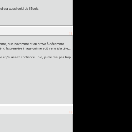
ui est aussi celui de l'Ecole.
#8
tobre, puis novembre et on arrive à décembre.
, c la première image qui me soit venu à la tête...
 et j'ai assez confiance... So, je me fais pas trop
#9