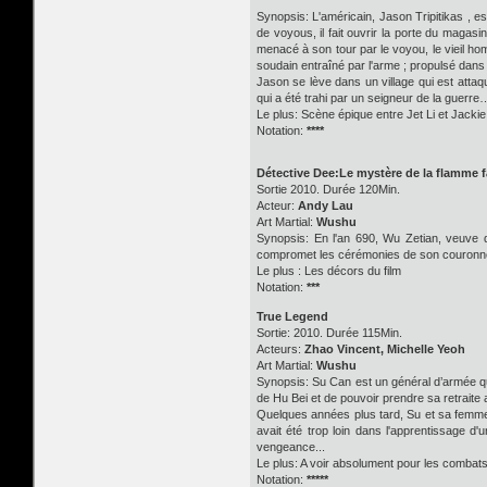
Synopsis: L'américain, Jason Tripitikas , e
de voyous, il fait ouvrir la porte du magas
menacé à son tour par le voyou, le vieil hom
soudain entraîné par l'arme ; propulsé dans l
Jason se lève dans un village qui est attaqu
qui a été trahi par un seigneur de la guerre
Le plus: Scène épique entre Jet Li et Jacki
Notation:
****
Détective Dee:Le mystère de la flamme 
Sortie 2010. Durée 120Min.
Acteur:
Andy Lau
Art Martial:
Wushu
Synopsis: En l'an 690, Wu Zetian, veuve d
compromet les cérémonies de son couronnemen
Le plus : Les décors du film
Notation:
***
True Legend
Sortie: 2010. Durée 115Min.
Acteurs:
Zhao Vincent, Michelle Yeoh
Art Martial:
Wushu
Synopsis: Su Can est un général d’armée q
de Hu Bei et de pouvoir prendre sa retraite 
Quelques années plus tard, Su et sa femme 
avait été trop loin dans l'apprentissage 
vengeance...
Le plus: A voir absolument pour les combats
Notation:
*****