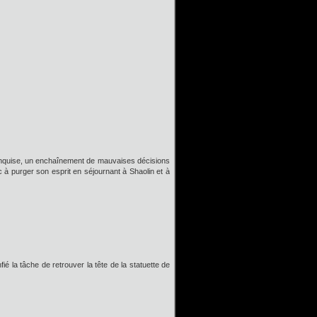
 conquise, un enchaînement de mauvaises décisions
nc à purger son esprit en séjournant à Shaolin et à
ié la tâche de retrouver la tête de la statuette de