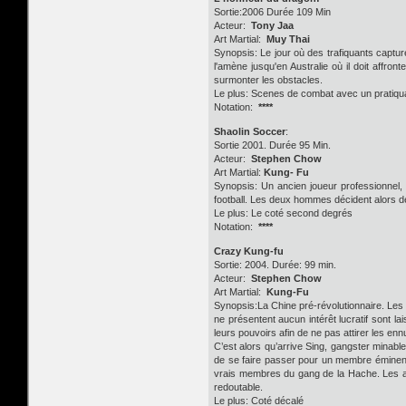
Sortie:2006 Durée 109 Min
Acteur:
Tony Jaa
Art Martial:
Muy Thai
Synopsis: Le jour où des trafiquants captur
l'amène jusqu'en Australie où il doit affro
surmonter les obstacles.
Le plus: Scenes de combat avec un pratiqua
Notation:
****
Shaolin Soccer
:
Sortie 2001. Durée 95 Min.
Acteur:
Stephen Chow
Art Martial:
Kung- Fu
Synopsis: Un ancien joueur professionnel, 
football. Les deux hommes décident alors d
Le plus: Le coté second degrés
Notation:
****
Crazy Kung-fu
Sortie: 2004. Durée: 99 min.
Acteur:
Stephen Chow
Art Martial:
Kung-Fu
Synopsis:La Chine pré-révolutionnaire. Les 
ne présentent aucun intérêt lucratif sont l
leurs pouvoirs afin de ne pas attirer les enn
C’est alors qu’arrive Sing, gangster minable 
de se faire passer pour un membre éminent du
vrais membres du gang de la Hache. Les anc
redoutable.
Le plus: Coté décalé