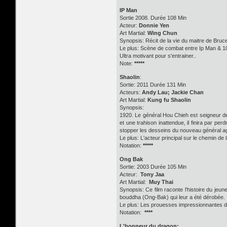
IP Man
Sortie 2008. Durée 108 Min
Acteur:
Donnie Yen
Art Martial:
Wing Chun
Synopsis: Récit de la vie du maitre de Bruc
Le plus: Scène de combat entre Ip Man & 1
Ultra motivant pour s'entrainer..
Note:
*****
Shaolin
:
Sortie: 2011 Durée 131 Min
Acteurs:
Andy Lau; Jackie Chan
Art Martial:
Kung fu Shaolin
Synopsis:
1920. Le général Hou Chieh est seigneur de
et une trahison inattendue, il finira par pe
stopper les desseins du nouveau général agi
Le plus: L'acteur principal sur le chemin de 
Notation:
*****
Ong Bak
Sortie: 2003 Durée 105 Min
Acteur:
Tony Jaa
Art Martial:
Muy Thai
Synopsis: Ce film raconte l'histoire du jeun
bouddha (Ong-Bak) qui leur a été dérobée.
Le plus: Les prouesses impressionnantes d
Notation:
****
L'honneur du dragon: