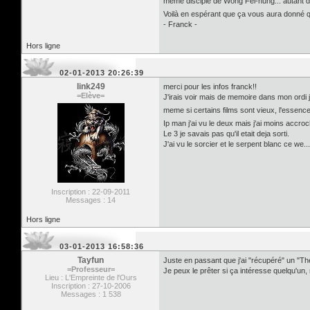
même disciple de Wong Fei-hung... autant di
Voilà en espérant que ça vous aura donné 
- Franck -
Hors ligne
02-01-2013 20:26:39
link249
merci pour les infos franck!!
=Elève=
J'irais voir mais de memoire dans mon ordi 
meme si certains films sont vieux, l'essenc
Ip man j'ai vu le deux mais j'ai moins accroc
Le 3 je savais pas qu'il etait deja sorti.
J'ai vu le sorcier et le serpent blanc ce we
Inscription : 22-09-2011
Messages : 14
Hors ligne
03-01-2013 16:58:36
Tayfun
Juste en passant que j'ai "récupéré" un "Th
=Professeur=
Je peux le prêter si ça intéresse quelqu'un,
Lieu : L'Empreinte de l'Ours
Inscription : 27-10-2006
Messages : 1 538