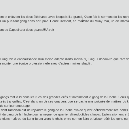
ent et enlèvent les deux éléphants avec lesquels il a grandi, Kham fait le serment de les r
nter un puissant gang sans scrupule. Heureusement, sa maîtrise du Muay thaï, un art martial
nt de Capoeira et deux geants!!! A voir
Fung fait la connaissance d'un moine adepte d'arts martiaux, Sing. Il découvre que l'art d
e monter une équipe professionnelle avec d'autres moines shaolin.
gangs font la loi dans les rues des grandes cités et notamment le gang de la Hache. Seuls q
aissés tranquilles. C’est dans un de ces quartiers que se cache une poignée de maîtres du k
uis sur leur entourage.
dont l'ambition est de rejoindre le gang de la Hache afin de quitter définitivement ses habits d
 gang de la Hache pour arnaquer ce quartier d’irréductibles chinois. L’altercation entre Sing
iens maîtres du kung-fu ont alors le choix entre ne rien faire et laisser périr les gens ou