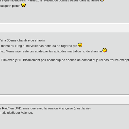
re que niveau Arts Martiaux ils avaient de bonnes bases dans la famille
quelques pistes
j'ai la 36eme chambre de shaolin
e meme du kung fu ne vieillit pas donc ca se regarde tjrs
he.. Meme si je reste tjrs epate par les aptitudes martial du flic de shangai
... Film avec jet li.. Bizarrement pas beaucoup de scenes de combat et je l'ai pas trouvé exc
e Raid" en DVD, mais que avec la version Française (c'est la vie)...
 mais plutôt sur Valence.