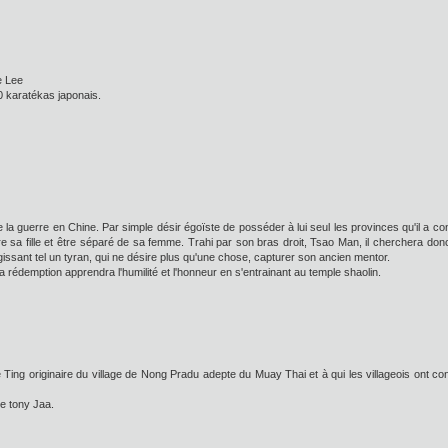
e Lee
0 karatékas japonais.
 la guerre en Chine. Par simple désir égoïste de posséder à lui seul les provinces qu'il a
rdre sa fille et être séparé de sa femme. Trahi par son bras droit, Tsao Man, il cherchera do
ssant tel un tyran, qui ne désire plus qu'une chose, capturer son ancien mentor.
la rédemption apprendra l'humilité et l'honneur en s'entrainant au temple shaolin.
e Ting originaire du village de Nong Pradu adepte du Muay Thai et à qui les villageois ont conf
e tony Jaa.