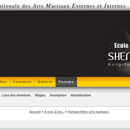
A
M
E
I
ationale des
rts
artiaux
xternes et
nternes
nfos
Contacts
Galerie
Forums
Liste des membres
Règles
Inscription
Identification
Accueil
»
A voir, à lire...
»
Partage films arts martiaux