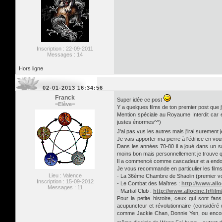
Inscription : 22-09-2011
Messages : 14
Hors ligne
02-01-2013 16:34:56
Franck
Super idée ce post
=Elève=
Y a quelques films de ton premier post que j'
Mention spéciale au Royaume Interdit car en 
justes énormes^^)
J'ai pas vus les autres mais j'irai surement 
Je vais apporter ma pierre à l'édifice en vou
Dans les années 70-80 il a joué dans un sa
moins bon mais personnellement je trouve qu
Il a commencé comme cascadeur et a endoss
Je vous recommande en particulier les films r
Lieu : Valence
- La 36ème Chambre de Shaolin (premier vole
Inscription : 15-09-2012
- Le Combat des Maîtres :
http://www.allo
Messages : 11
- Martial Club :
http://www.allocine.fr/fil
Pour la petite histoire, ceux qui sont f
acupuncteur et révolutionnaire (considéré 
comme Jackie Chan, Donnie Yen, ou encore Je