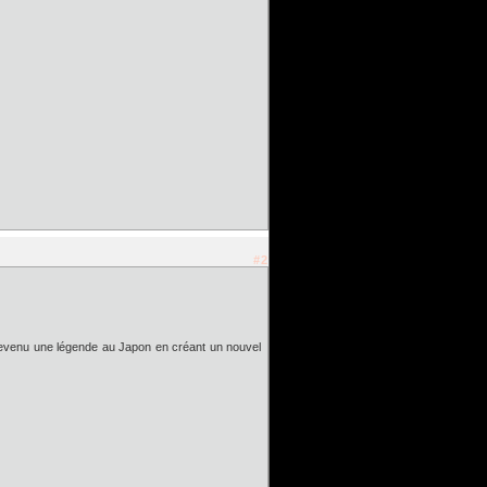
#2
 devenu une légende au Japon en créant un nouvel