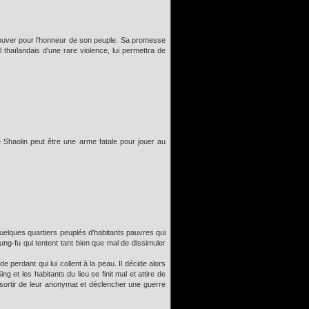
etrouver pour l'honneur de son peuple. Sa promesse
 thaïlandais d'une rare violence, lui permettra de
e Shaolin peut être une arme fatale pour jouer au
uelques quartiers peuplés d'habitants pauvres qui
ung-fu qui tentent tant bien que mal de dissimuler
e perdant qui lui collent à la peau. Il décide alors
 et les habitants du lieu se finit mal et attire de
 sortir de leur anonymat et déclencher une guerre