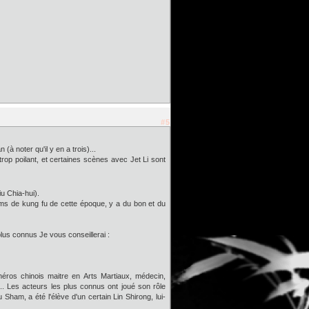
#5
à noter qu'il y en a trois)...
trop poilant, et certaines scènes avec Jet Li sont
iu Chia-hui).
lms de kung fu de cette époque, y a du bon et du
 plus connus Je vous conseillerai :
héros chinois maitre en Arts Martiaux, médecin,
... Les acteurs les plus connus ont joué son rôle
Sham, a été l'élève d'un certain Lin Shirong, lui-