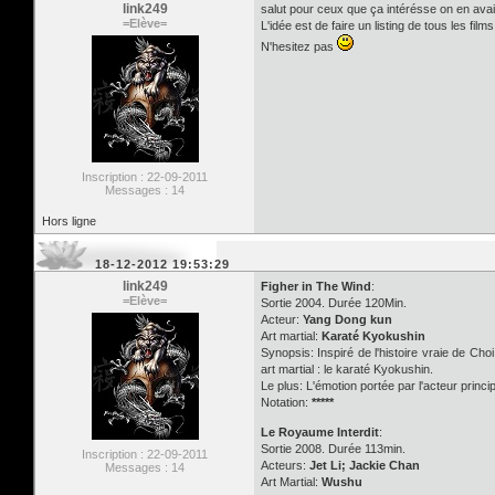
link249
salut pour ceux que ça intérésse on en avai
=Elève=
L'idée est de faire un listing de tous les film
N'hesitez pas
Inscription : 22-09-2011
Messages : 14
Hors ligne
18-12-2012 19:53:29
link249
Figher in The Wind
:
=Elève=
Sortie 2004. Durée 120Min.
Acteur:
Yang Dong kun
Art martial:
Karaté Kyokushin
Synopsis: Inspiré de l'histoire vraie de 
art martial : le karaté Kyokushin.
Le plus: L'émotion portée par l'acteur princi
Notation:
*****
Le Royaume Interdit
:
Sortie 2008. Durée 113min.
Inscription : 22-09-2011
Acteurs:
Jet Li; Jackie Chan
Messages : 14
Art Martial:
Wushu