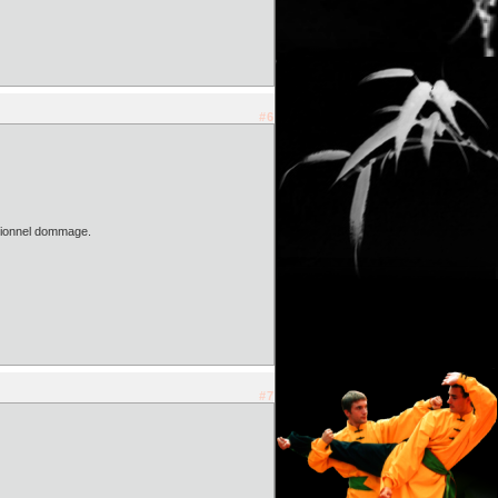
#6
eptionnel dommage.
#7