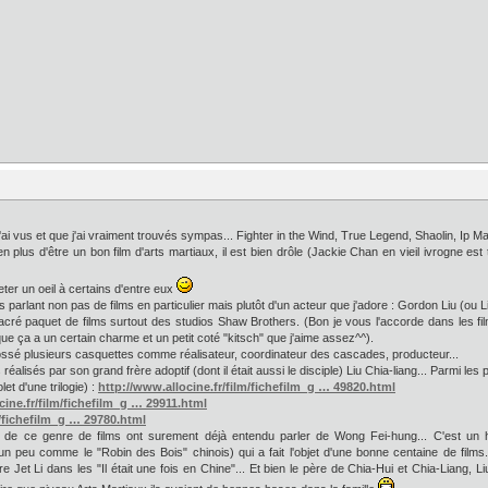
ai vus et que j'ai vraiment trouvés sympas... Fighter in the Wind, True Legend, Shaolin, Ip Man (
plus d'être un bon film d'arts martiaux, il est bien drôle (Jackie Chan en vieil ivrogne est 
jeter un oeil à certains d'entre eux
s parlant non pas de films en particulier mais plutôt d'un acteur que j'adore : Gordon Liu (ou L
cré paquet de films surtout des studios Shaw Brothers. (Bon je vous l'accorde dans les fi
e ça a un certain charme et un petit coté "kitsch" que j'aime assez^^).
é plusieurs casquettes comme réalisateur, coordinateur des cascades, producteur...
éalisés par son grand frère adoptif (dont il était aussi le disciple) Liu Chia-liang... Parmi les
t d'une trilogie) :
http://www.allocine.fr/film/fichefilm_g … 49820.html
cine.fr/film/fichefilm_g … 29911.html
m/fichefilm_g … 29780.html
ans de ce genre de films ont surement déjà entendu parler de Wong Fei-hung... C'est un 
un peu comme le "Robin des Bois" chinois) qui a fait l'objet d'une bonne centaine de films
t Li dans les "Il était une fois en Chine"... Et bien le père de Chia-Hui et Chia-Liang, Liu 