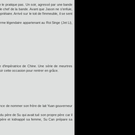
ne le pratique pas. Un soir, agressé par une bande
 le chef de la bande. Avant que Jason ne s'enfuie,
taire. Arrivé sur le toit de l'immeuble, il se sent
arme légendaire appartenant au Roi Singe (Jet Li),
re d'impératrice de Chine. Une série de meurtres
ir cette occasion pour rentrer en grâce.
nce de nommer son frère de lait Yuan gouverneur
u père de Su qui avait tué son propre père car il
on père et kidnappé sa femme, Su Can prépare sa