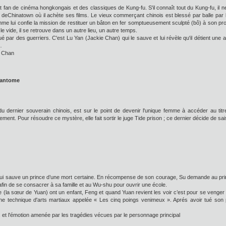
st fan de cinéma hongkongais et des classiques de Kung-fu. S'il connaît tout du Kung-fu, il 
in deChinatown où il achète ses films. Le vieux commerçant chinois est blessé par balle par
me lui confie la mission de restituer un bâton en fer somptueusement sculpté (bô) à son proprié
e vide, il se retrouve dans un autre lieu, un autre temps.
é par des guerriers. C'est Lu Yan (Jackie Chan) qui le sauve et lui révèle qu'il détient une 
…
e Chan
fantome
u dernier souverain chinois, est sur le point de devenir l'unique femme à accéder au tit
t. Pour résoudre ce mystère, elle fait sortir le juge Tide prison ; ce dernier décide de sais
ui sauve un prince d’une mort certaine. En récompense de son courage, Su demande au pri
afin de se consacrer à sa famille et au Wu-shu pour ouvrir une école.
(la sœur de Yuan) ont un enfant, Feng et quand Yuan revient les voir c’est pour se venger d
d'une technique d'arts martiaux appelée « Les cinq poings venimeux ». Aprés avoir tué s
 et l'émotion amenée par les tragédies vécues par le personnage principal