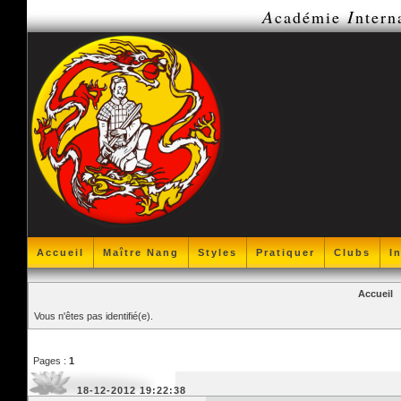
A
I
cadémie
ntern
Accueil
Maître Nang
Styles
Pratiquer
Clubs
I
Accueil
Vous n'êtes pas identifié(e).
Pages :
1
18-12-2012 19:22:38