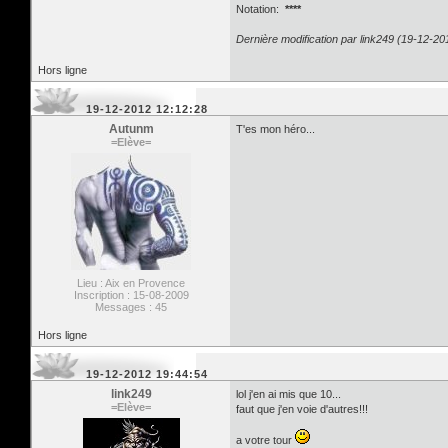
Notation:
****
Dernière modification par link249 (19-12-20
Hors ligne
19-12-2012 12:12:28
Autunm
T'es mon héro...
=Elève=
Lieu : Aix en Provence
Inscription : 15-08-2009
Messages : 45
Hors ligne
19-12-2012 19:44:54
link249
lol j'en ai mis que 10...
=Elève=
faut que j'en voie d'autres!!!
a votre tour