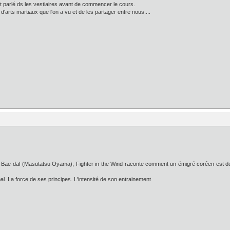
t parlé ds les vestiaires avant de commencer le cours.
s d'arts martiaux que l'on a vu et de les partager entre nous....
Choi Bae-dal (Masutatsu Oyama), Fighter in the Wind raconte comment un émigré coréen est
pal. La force de ses principes. L'intensité de son entrainement